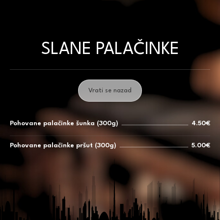
Skip
to
content
SLANE PALAČINKE
Vrati se nazad
Pohovane palačinke šunka (300g)
4.50€
Pohovane palačinke pršut (300g)
5.00€