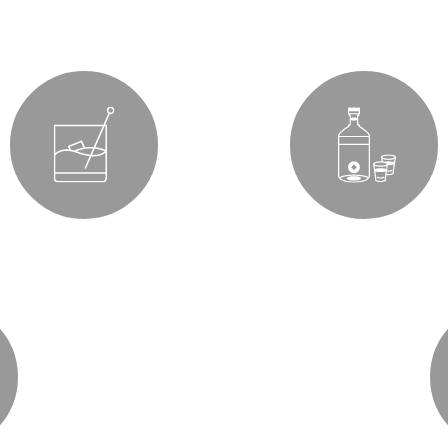
Sokovi
Pivo
Viski
Rakija