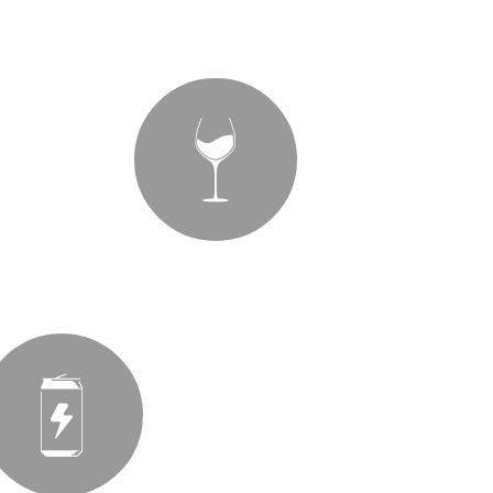
Topli napici
Vino