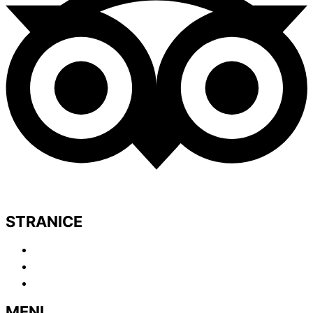
STRANICE
Meni
O nama
Galerija
MENI