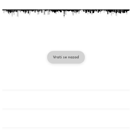
Skip to content
JELA OD PILETINE
Vrati se nazad
Pileći štapići u korni fleksu - Mala porcija (280g)
6.00€
Pileći štapići u korni fleksu
Pileći štapići u korni fleksu - Velika porcija (400g)
8.50€
Pileći štapići u korni fleksu
Piletina 4 vrste sira - Mala porcija (280g)
6.00€
Piletina, četiri vrste sira